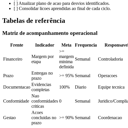
[ ] Atualizar plano de acao para desvios identificados.
[ ] Consolidar licoes aprendidas ao final de cada ciclo.
Tabelas de referência
Matriz de acompanhamento operacional
Frente
Indicador
Meta
Frequencia
Responsave
>=
Margem por
margem
Financeiro
Semanal
Controladoria
etapa
minima
definida
Entregas no
Prazo
>= 95%
Semanal
Operacoes
prazo
Evidencias
Documentacao
100%
Diario
Equipe tecnica
completas
Nao
Conformidade
conformidades
0
Semanal
Juridico/Compli
criticas
Acoes
Gestao
concluidas no
>= 90%
Semanal
Coordenacao
prazo