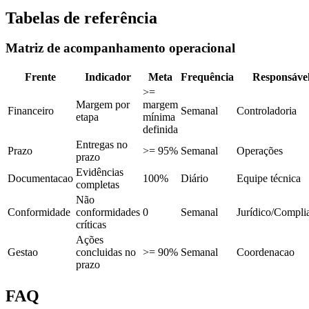
Tabelas de referência
Matriz de acompanhamento operacional
Frente
Indicador
Meta
Frequência
Responsáve
>=
Margem por
margem
Financeiro
Semanal
Controladoria
etapa
mínima
definida
Entregas no
Prazo
>= 95%
Semanal
Operações
prazo
Evidências
Documentacao
100%
Diário
Equipe técnica
completas
Não
Conformidade
conformidades
0
Semanal
Jurídico/Compli
críticas
Ações
Gestao
concluidas no
>= 90%
Semanal
Coordenacao
prazo
FAQ