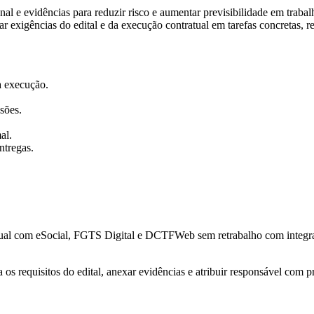
al e evidências para reduzir risco e aumentar previsibilidade em trabalh
rmar exigências do edital e da execução contratual em tarefas concretas, 
 a execução.
sões.
al.
ntregas.
ual com eSocial, FGTS Digital e DCTFWeb sem retrabalho com integração
os requisitos do edital, anexar evidências e atribuir responsável com p