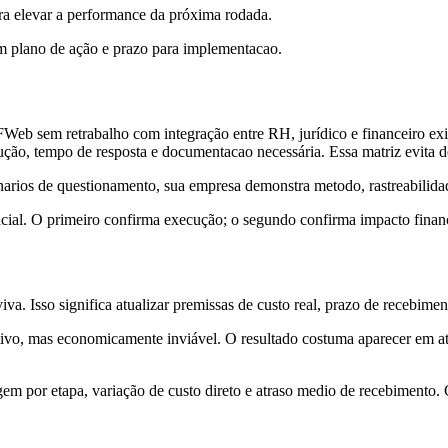
para elevar a performance da próxima rodada.
om plano de ação e prazo para implementacao.
b sem retrabalho com integração entre RH, jurídico e financeiro exige
ecução, tempo de resposta e documentacao necessária. Essa matriz evita 
narios de questionamento, sua empresa demonstra metodo, rastreabilidade
cial. O primeiro confirma execução; o segundo confirma impacto financei
viva. Isso significa atualizar premissas de custo real, prazo de recebim
ivo, mas economicamente inviável. O resultado costuma aparecer em at
em por etapa, variação de custo direto e atraso medio de recebimento. C