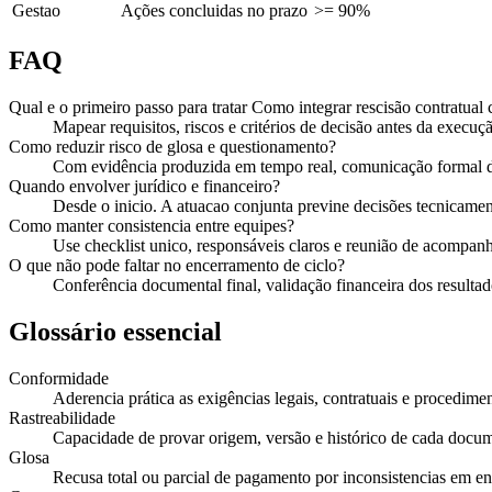
Gestao
Ações concluidas no prazo
>= 90%
FAQ
Qual e o primeiro passo para tratar Como integrar rescisão contratu
Mapear requisitos, riscos e critérios de decisão antes da execuçã
Como reduzir risco de glosa e questionamento?
Com evidência produzida em tempo real, comunicação formal de
Quando envolver jurídico e financeiro?
Desde o inicio. A atuacao conjunta previne decisões tecnicament
Como manter consistencia entre equipes?
Use checklist unico, responsáveis claros e reunião de acompan
O que não pode faltar no encerramento de ciclo?
Conferência documental final, validação financeira dos resultado
Glossário essencial
Conformidade
Aderencia prática as exigências legais, contratuais e procedimen
Rastreabilidade
Capacidade de provar origem, versão e histórico de cada docu
Glosa
Recusa total ou parcial de pagamento por inconsistencias em e