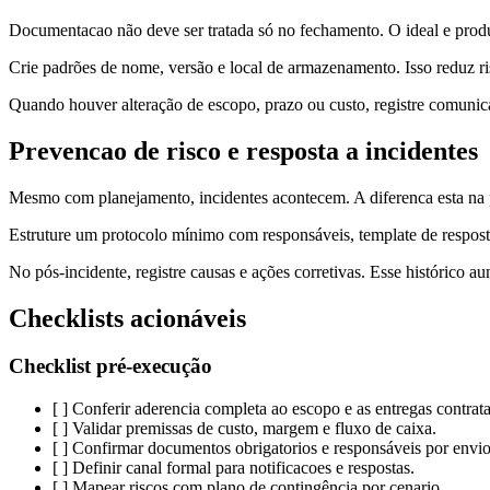
Documentacao não deve ser tratada só no fechamento. O ideal e produzi
Crie padrões de nome, versão e local de armazenamento. Isso reduz risc
Quando houver alteração de escopo, prazo ou custo, registre comunicaç
Prevencao de risco e resposta a incidentes
Mesmo com planejamento, incidentes acontecem. A diferenca esta na p
Estruture um protocolo mínimo com responsáveis, template de resposta e
No pós-incidente, registre causas e ações corretivas. Esse histórico a
Checklists acionáveis
Checklist pré-execução
[ ] Conferir aderencia completa ao escopo e as entregas contrat
[ ] Validar premissas de custo, margem e fluxo de caixa.
[ ] Confirmar documentos obrigatorios e responsáveis por envio
[ ] Definir canal formal para notificacoes e respostas.
[ ] Mapear riscos com plano de contingência por cenario.