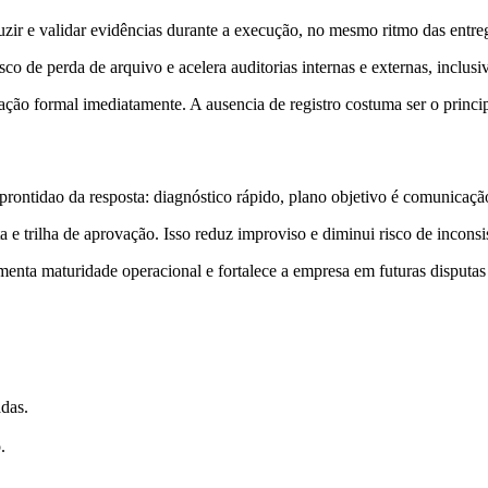
r e validar evidências durante a execução, no mesmo ritmo das entregas
o de perda de arquivo e acelera auditorias internas e externas, inclusi
ão formal imediatamente. A ausencia de registro costuma ser o principa
rontidao da resposta: diagnóstico rápido, plano objetivo é comunicaçã
 trilha de aprovação. Isso reduz improviso e diminui risco de inconsiste
umenta maturidade operacional e fortalece a empresa em futuras disputas
adas.
.