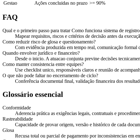
Gestao
Ações concluidas no prazo
>= 90%
FAQ
Qual e o primeiro passo para tratar Como funciona sistema de registro 
Mapear requisitos, riscos e critérios de decisão antes da execuçã
Como reduzir risco de glosa e questionamento?
Com evidência produzida em tempo real, comunicação formal de
Quando envolver jurídico e financeiro?
Desde o inicio. A atuacao conjunta previne decisões tecnicament
Como manter consistencia entre equipes?
Use checklist unico, responsáveis claros e reunião de acompan
O que não pode faltar no encerramento de ciclo?
Conferência documental final, validação financeira dos resultado
Glossário essencial
Conformidade
Aderencia prática as exigências legais, contratuais e procedimen
Rastreabilidade
Capacidade de provar origem, versão e histórico de cada docu
Glosa
Recusa total ou parcial de pagamento por inconsistencias em e