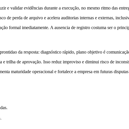
r e validar evidências durante a execução, no mesmo ritmo das entregas
o de perda de arquivo e acelera auditorias internas e externas, inclusi
ão formal imediatamente. A ausencia de registro costuma ser o principa
rontidao da resposta: diagnóstico rápido, plano objetivo é comunicaçã
 trilha de aprovação. Isso reduz improviso e diminui risco de inconsiste
umenta maturidade operacional e fortalece a empresa em futuras disputas
adas.
.