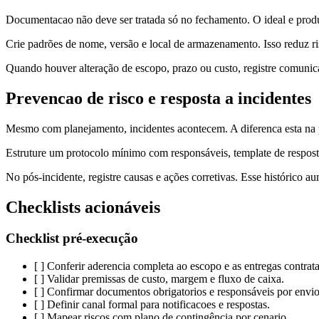
Documentacao não deve ser tratada só no fechamento. O ideal e produzi
Crie padrões de nome, versão e local de armazenamento. Isso reduz risc
Quando houver alteração de escopo, prazo ou custo, registre comunicaç
Prevencao de risco e resposta a incidentes
Mesmo com planejamento, incidentes acontecem. A diferenca esta na p
Estruture um protocolo mínimo com responsáveis, template de resposta e
No pós-incidente, registre causas e ações corretivas. Esse histórico a
Checklists acionáveis
Checklist pré-execução
[ ] Conferir aderencia completa ao escopo e as entregas contrat
[ ] Validar premissas de custo, margem e fluxo de caixa.
[ ] Confirmar documentos obrigatorios e responsáveis por envio
[ ] Definir canal formal para notificacoes e respostas.
[ ] Mapear riscos com plano de contingência por cenario.