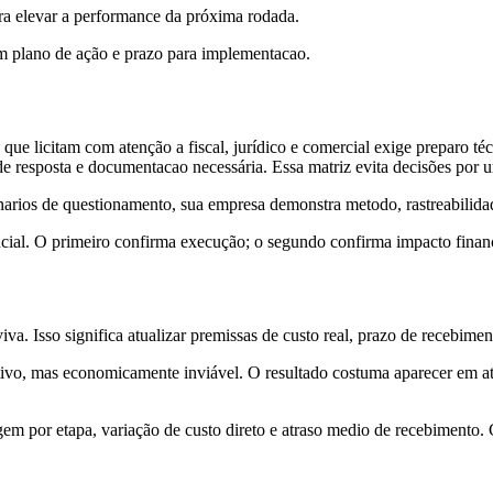
para elevar a performance da próxima rodada.
om plano de ação e prazo para implementacao.
que licitam com atenção a fiscal, jurídico e comercial exige preparo té
o de resposta e documentacao necessária. Essa matriz evita decisões por 
narios de questionamento, sua empresa demonstra metodo, rastreabilidade
cial. O primeiro confirma execução; o segundo confirma impacto financei
viva. Isso significa atualizar premissas de custo real, prazo de recebim
ivo, mas economicamente inviável. O resultado costuma aparecer em at
em por etapa, variação de custo direto e atraso medio de recebimento. C