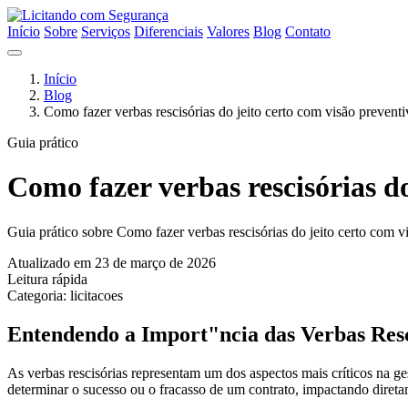
Início
Sobre
Serviços
Diferenciais
Valores
Blog
Contato
Início
Blog
Como fazer verbas rescisórias do jeito certo com visão prevent
Guia prático
Como fazer verbas rescisórias d
Guia prático sobre Como fazer verbas rescisórias do jeito certo com v
Atualizado em 23 de março de 2026
Leitura rápida
Categoria: licitacoes
Entendendo a Import"ncia das Verbas Resci
As verbas rescisórias representam um dos aspectos mais críticos na g
determinar o sucesso ou o fracasso de um contrato, impactando diret