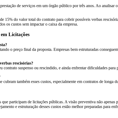
restação de serviços em um órgão público por três anos. Ao analisar o ed
e 15% do valor total do contrato para cobrir possíveis verbas rescisó
odos os custos sem impactar o caixa da empresa.
 em Licitações
sta?
ando o preço final da proposta. Empresas bem estruturadas conseguem o
verbas rescisórias?
u contrato suspenso ou rescindido, e ainda enfrentar dificuldades para pa
?
e cubram também esses custos, especialmente em contratos de longa dur
 que participam de licitações públicas. A visão preventiva não apenas 
mento e estruturação desses custos estão melhor preparadas para enfrent