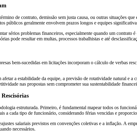
tam
término de contrato, demissão sem justa causa, ou outras situações que
tos públicos geralmente envolvem prazos longos e equipes significativa
r sérios problemas financeiros, especialmente quando um contrato é e
as pode resultar em multas, processos trabalhistas e até desclassificaç
resas bem-sucedidas em licitações incorporam o cálculo de verbas resc
afetar a estabilidade da equipe, a previsão de rotatividade natural e a cr
itividade nas propostas sem comprometer sua sustentabilidade financei
Rescisórias
ologia estruturada. Primeiro, é fundamental mapear todos os funcionári
ais a cada tipo de funcionário, considerando férias vencidas e proporci
ajustes salariais previstos em convenções coletivas e a inflação. A emp
quando necessários.