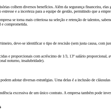
sórias colhem diversos benefícios. Além da segurança financeira, elas
 estresse e a incerteza para a equipe de gestão, permitindo que a empre
empresa se torna mais criteriosa na seleção e retenção de talentos, sab
el e comprometida.
rimeiro, deve-se identificar o tipo de rescisão (sem justa causa, com ju
ncidas e proporcionais com acréscimo de 1/3, 13º salário proporcional, 
onal noturno, insalubridade).
s podem adotar diversas estratégias. Uma delas é a inclusão de cláusula
ependência excessiva de um único contrato. A empresa também pode inves
s