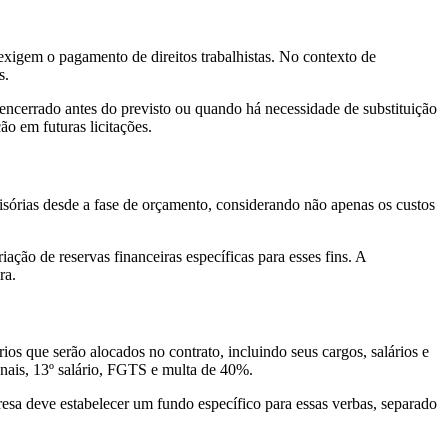
 exigem o pagamento de direitos trabalhistas. No contexto de
s.
ncerrado antes do previsto ou quando há necessidade de substituição
ão em futuras licitações.
isórias desde a fase de orçamento, considerando não apenas os custos
iação de reservas financeiras específicas para esses fins. A
ra.
os que serão alocados no contrato, incluindo seus cargos, salários e
onais, 13º salário, FGTS e multa de 40%.
resa deve estabelecer um fundo específico para essas verbas, separado