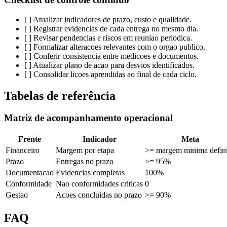
[ ] Atualizar indicadores de prazo, custo e qualidade.
[ ] Registrar evidencias de cada entrega no mesmo dia.
[ ] Revisar pendencias e riscos em reuniao periodica.
[ ] Formalizar alteracoes relevantes com o orgao publico.
[ ] Conferir consistencia entre medicoes e documentos.
[ ] Atualizar plano de acao para desvios identificados.
[ ] Consolidar licoes aprendidas ao final de cada ciclo.
Tabelas de referência
Matriz de acompanhamento operacional
Frente
Indicador
Meta
Financeiro
Margem por etapa
>= margem minima defin
Prazo
Entregas no prazo
>= 95%
Documentacao
Evidencias completas
100%
Conformidade
Nao conformidades criticas
0
Gestao
Acoes concluidas no prazo
>= 90%
FAQ