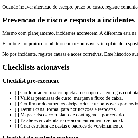
Quando houver alteracao de escopo, prazo ou custo, registre comunicac
Prevencao de risco e resposta a incidentes
Mesmo com planejamento, incidentes acontecem. A diferenca esta na p
Estruture um protocolo minimo com responsaveis, template de resposta e
No pos-incidente, registre causas e acoes corretivas. Esse historico a
Checklists acionáveis
Checklist pre-execucao
[ ] Conferir aderencia completa ao escopo e as entregas contrat
[ ] Validar premissas de custo, margem e fluxo de caixa.
[ ] Confirmar documentos obrigatorios e responsaveis por envio
[ ] Definir canal formal para notificacoes e respostas.
[ ] Mapear riscos com plano de contingencia por cenario.
[ ] Estabelecer calendario de acompanhamento semanal.
[ ] Criar estrutura de pastas e padroes de versionamento.
Checklist de controle continuo