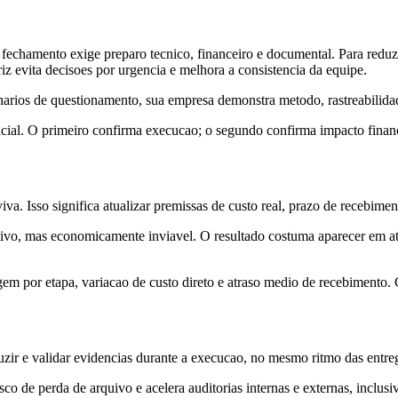
chamento exige preparo tecnico, financeiro e documental. Para reduzir e
z evita decisoes por urgencia e melhora a consistencia da equipe.
narios de questionamento, sua empresa demonstra metodo, rastreabilidade
cial. O primeiro confirma execucao; o segundo confirma impacto financei
viva. Isso significa atualizar premissas de custo real, prazo de recebim
ivo, mas economicamente inviavel. O resultado costuma aparecer em at
em por etapa, variacao de custo direto e atraso medio de recebimento. C
r e validar evidencias durante a execucao, no mesmo ritmo das entregas
o de perda de arquivo e acelera auditorias internas e externas, inclusi