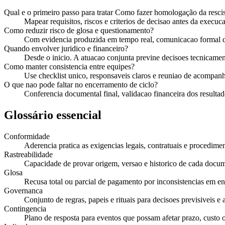
Qual e o primeiro passo para tratar Como fazer homologação da resci
Mapear requisitos, riscos e criterios de decisao antes da execuca
Como reduzir risco de glosa e questionamento?
Com evidencia produzida em tempo real, comunicacao formal de
Quando envolver juridico e financeiro?
Desde o inicio. A atuacao conjunta previne decisoes tecnicament
Como manter consistencia entre equipes?
Use checklist unico, responsaveis claros e reuniao de acompan
O que nao pode faltar no encerramento de ciclo?
Conferencia documental final, validacao financeira dos resultado
Glossário essencial
Conformidade
Aderencia pratica as exigencias legais, contratuais e procedimen
Rastreabilidade
Capacidade de provar origem, versao e historico de cada docu
Glosa
Recusa total ou parcial de pagamento por inconsistencias em e
Governanca
Conjunto de regras, papeis e rituais para decisoes previsiveis e 
Contingencia
Plano de resposta para eventos que possam afetar prazo, custo 