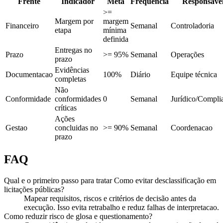
Frente
Indicador
Meta
Frequência
Responsáve
>=
Margem por
margem
Financeiro
Semanal
Controladoria
etapa
mínima
definida
Entregas no
Prazo
>= 95%
Semanal
Operações
prazo
Evidências
Documentacao
100%
Diário
Equipe técnica
completas
Não
Conformidade
conformidades
0
Semanal
Jurídico/Compli
críticas
Ações
Gestao
concluidas no
>= 90%
Semanal
Coordenacao
prazo
FAQ
Qual e o primeiro passo para tratar Como evitar desclassificação em
licitações públicas?
Mapear requisitos, riscos e critérios de decisão antes da
execução. Isso evita retrabalho e reduz falhas de interpretacao.
Como reduzir risco de glosa e questionamento?