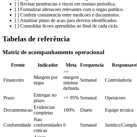
[ ] Revisar pendencias e riscos em reuniao periodica.
[ ] Formalizar alteracoes relevantes com o orgao publico.
[ ] Conferir consistencia entre medicoes e documentos.
[ ] Atualizar plano de acao para desvios identificados.
[ ] Consolidar licoes aprendidas ao final de cada ciclo.
Tabelas de referência
Matriz de acompanhamento operacional
Frente
Indicador
Meta
Frequencia
Responsave
>=
Margem por
margem
Financeiro
Semanal
Controladoria
etapa
minima
definida
Entregas no
Prazo
>= 95%
Semanal
Operacoes
prazo
Evidencias
Documentacao
100%
Diario
Equipe tecnica
completas
Nao
Conformidade
conformidades
0
Semanal
Juridico/Compli
criticas