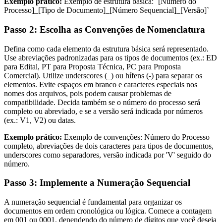
Exemplo prático:
Exemplo de estrutura básica: `[Número do
Processo]_[Tipo de Documento]_[Número Sequencial]_[Versão]`
Passo 2: Escolha as Convenções de Nomenclatura
Defina como cada elemento da estrutura básica será representado.
Use abreviações padronizadas para os tipos de documentos (ex.: ED
para Edital, PT para Proposta Técnica, PC para Proposta
Comercial). Utilize underscores (_) ou hífens (-) para separar os
elementos. Evite espaços em branco e caracteres especiais nos
nomes dos arquivos, pois podem causar problemas de
compatibilidade. Decida também se o número do processo será
completo ou abreviado, e se a versão será indicada por números
(ex.: V1, V2) ou datas.
Exemplo prático:
Exemplo de convenções: Número do Processo
completo, abreviações de dois caracteres para tipos de documentos,
underscores como separadores, versão indicada por 'V' seguido do
número.
Passo 3: Implemente a Numeração Sequencial
A numeração sequencial é fundamental para organizar os
documentos em ordem cronológica ou lógica. Comece a contagem
em 001 ou 0001, dependendo do número de dígitos que você deseja