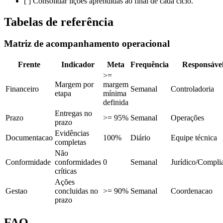
[ ] Consolidar lições aprendidas ao final de cada ciclo.
Tabelas de referência
Matriz de acompanhamento operacional
Frente
Indicador
Meta
Frequência
Responsáve
>=
Margem por
margem
Financeiro
Semanal
Controladoria
etapa
mínima
definida
Entregas no
Prazo
>= 95%
Semanal
Operações
prazo
Evidências
Documentacao
100%
Diário
Equipe técnica
completas
Não
Conformidade
conformidades
0
Semanal
Jurídico/Compli
críticas
Ações
Gestao
concluidas no
>= 90%
Semanal
Coordenacao
prazo
FAQ