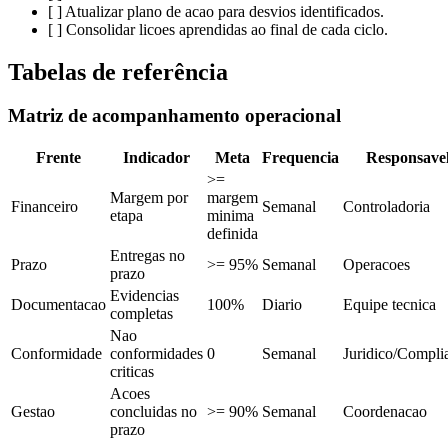
[ ] Atualizar plano de acao para desvios identificados.
[ ] Consolidar licoes aprendidas ao final de cada ciclo.
Tabelas de referência
Matriz de acompanhamento operacional
Frente
Indicador
Meta
Frequencia
Responsave
>=
Margem por
margem
Financeiro
Semanal
Controladoria
etapa
minima
definida
Entregas no
Prazo
>= 95%
Semanal
Operacoes
prazo
Evidencias
Documentacao
100%
Diario
Equipe tecnica
completas
Nao
Conformidade
conformidades
0
Semanal
Juridico/Compli
criticas
Acoes
Gestao
concluidas no
>= 90%
Semanal
Coordenacao
prazo