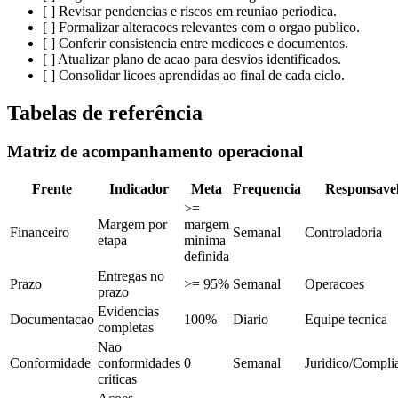
[ ] Revisar pendencias e riscos em reuniao periodica.
[ ] Formalizar alteracoes relevantes com o orgao publico.
[ ] Conferir consistencia entre medicoes e documentos.
[ ] Atualizar plano de acao para desvios identificados.
[ ] Consolidar licoes aprendidas ao final de cada ciclo.
Tabelas de referência
Matriz de acompanhamento operacional
Frente
Indicador
Meta
Frequencia
Responsave
>=
Margem por
margem
Financeiro
Semanal
Controladoria
etapa
minima
definida
Entregas no
Prazo
>= 95%
Semanal
Operacoes
prazo
Evidencias
Documentacao
100%
Diario
Equipe tecnica
completas
Nao
Conformidade
conformidades
0
Semanal
Juridico/Compli
criticas