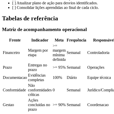
[ ] Atualizar plano de ação para desvios identificados.
[ ] Consolidar lições aprendidas ao final de cada ciclo.
Tabelas de referência
Matriz de acompanhamento operacional
Frente
Indicador
Meta
Frequência
Responsáve
>=
Margem por
margem
Financeiro
Semanal
Controladoria
etapa
mínima
definida
Entregas no
Prazo
>= 95%
Semanal
Operações
prazo
Evidências
Documentacao
100%
Diário
Equipe técnica
completas
Não
Conformidade
conformidades
0
Semanal
Jurídico/Compli
críticas
Ações
Gestao
concluidas no
>= 90%
Semanal
Coordenacao
prazo