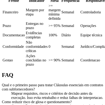
Frente
Indicador
Meta
Frequência
Responsáve
>=
Margem por
margem
Financeiro
Semanal
Controladoria
etapa
mínima
definida
Entregas no
Prazo
>= 95%
Semanal
Operações
prazo
Evidências
Documentacao
100%
Diário
Equipe técnica
completas
Não
Conformidade
conformidades
0
Semanal
Jurídico/Compli
críticas
Ações
Gestao
concluidas no
>= 90%
Semanal
Coordenacao
prazo
FAQ
Qual e o primeiro passo para tratar Cláusulas essenciais em contratos
com subfornecedores?
Mapear requisitos, riscos e critérios de decisão antes da
execução. Isso evita retrabalho e reduz falhas de interpretacao.
Como reduzir risco de glosa e questionamento?