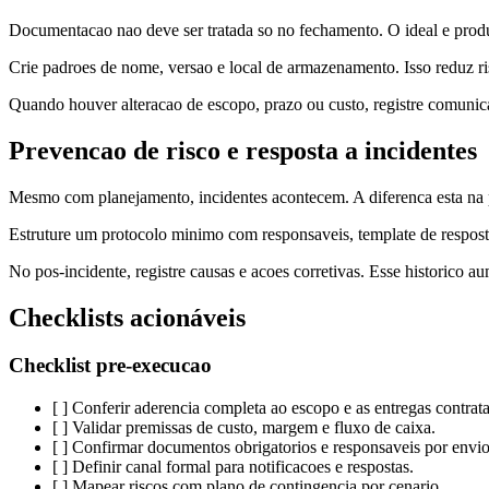
Documentacao nao deve ser tratada so no fechamento. O ideal e produzi
Crie padroes de nome, versao e local de armazenamento. Isso reduz risc
Quando houver alteracao de escopo, prazo ou custo, registre comunicac
Prevencao de risco e resposta a incidentes
Mesmo com planejamento, incidentes acontecem. A diferenca esta na p
Estruture um protocolo minimo com responsaveis, template de resposta e
No pos-incidente, registre causas e acoes corretivas. Esse historico a
Checklists acionáveis
Checklist pre-execucao
[ ] Conferir aderencia completa ao escopo e as entregas contrat
[ ] Validar premissas de custo, margem e fluxo de caixa.
[ ] Confirmar documentos obrigatorios e responsaveis por envio
[ ] Definir canal formal para notificacoes e respostas.
[ ] Mapear riscos com plano de contingencia por cenario.