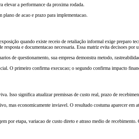
para elevar a performance da proxima rodada.
om plano de acao e prazo para implementacao.
 exposição quando existe receio de retaliação informal exige preparo te
o de resposta e documentacao necessaria. Essa matriz evita decisoes por 
narios de questionamento, sua empresa demonstra metodo, rastreabilidade
cial. O primeiro confirma execucao; o segundo confirma impacto financei
viva. Isso significa atualizar premissas de custo real, prazo de recebim
ivo, mas economicamente inviavel. O resultado costuma aparecer em at
em por etapa, variacao de custo direto e atraso medio de recebimento. C