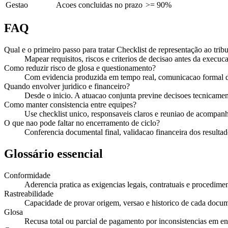
Gestao
Acoes concluidas no prazo
>= 90%
FAQ
Qual e o primeiro passo para tratar Checklist de representação ao trib
Mapear requisitos, riscos e criterios de decisao antes da execuca
Como reduzir risco de glosa e questionamento?
Com evidencia produzida em tempo real, comunicacao formal de
Quando envolver juridico e financeiro?
Desde o inicio. A atuacao conjunta previne decisoes tecnicament
Como manter consistencia entre equipes?
Use checklist unico, responsaveis claros e reuniao de acompan
O que nao pode faltar no encerramento de ciclo?
Conferencia documental final, validacao financeira dos resultado
Glossário essencial
Conformidade
Aderencia pratica as exigencias legais, contratuais e procedimen
Rastreabilidade
Capacidade de provar origem, versao e historico de cada docu
Glosa
Recusa total ou parcial de pagamento por inconsistencias em e