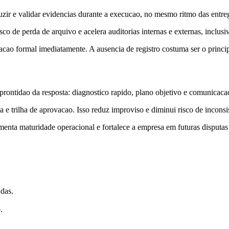
r e validar evidencias durante a execucao, no mesmo ritmo das entregas
o de perda de arquivo e acelera auditorias internas e externas, inclusi
ao formal imediatamente. A ausencia de registro costuma ser o principa
rontidao da resposta: diagnostico rapido, plano objetivo e comunicaca
 trilha de aprovacao. Isso reduz improviso e diminui risco de inconsiste
umenta maturidade operacional e fortalece a empresa em futuras disputas
adas.
.