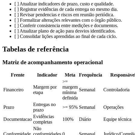
[ ] Atualizar indicadores de prazo, custo e qualidade.
[ ] Registrar evidências de cada entrega no mesmo dia.
[ ] Revisar pendencias e riscos em reunião periódica.
[ ] Formalizar alterações relevantes com o órgão público.
[ ] Conferir consistencia entre medições e documentos.
[ ] Atualizar plano de ação para desvios identificados.
[ ] Consolidar lições aprendidas ao final de cada ciclo.
Tabelas de referência
Matriz de acompanhamento operacional
Frente
Indicador
Meta
Frequência
Responsáve
>=
Margem por
margem
Financeiro
Semanal
Controladoria
etapa
mínima
definida
Entregas no
Prazo
>= 95%
Semanal
Operações
prazo
Evidências
Documentacao
100%
Diário
Equipe técnica
completas
Não
Conformidade
conformidades
0
Semanal
Jurídico/Compli