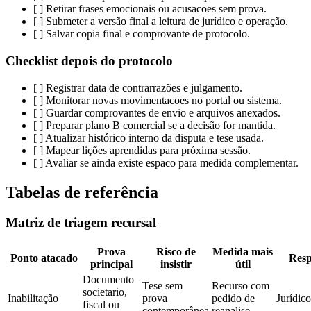
[ ] Retirar frases emocionais ou acusacoes sem prova.
[ ] Submeter a versão final a leitura de jurídico e operação.
[ ] Salvar copia final e comprovante de protocolo.
Checklist depois do protocolo
[ ] Registrar data de contrarrazões e julgamento.
[ ] Monitorar novas movimentacoes no portal ou sistema.
[ ] Guardar comprovantes de envio e arquivos anexados.
[ ] Preparar plano B comercial se a decisão for mantida.
[ ] Atualizar histórico interno da disputa e tese usada.
[ ] Mapear lições aprendidas para próxima sessão.
[ ] Avaliar se ainda existe espaco para medida complementar.
Tabelas de referência
Matriz de triagem recursal
Prova
Risco de
Medida mais
Ponto atacado
Resp
principal
insistir
útil
Documento
Tese sem
Recurso com
societario,
Inabilitação
prova
pedido de
Jurídico
fiscal ou
contemporânea
reanalise