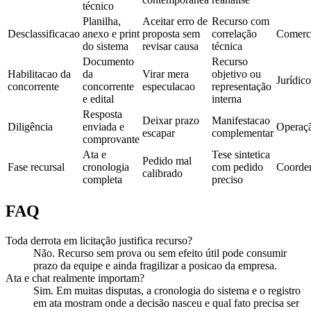
técnico
Planilha,
Aceitar erro de
Recurso com
Desclassificacao
anexo e print
proposta sem
correlação
Comerci
do sistema
revisar causa
técnica
Documento
Recurso
Habilitacao da
da
Virar mera
objetivo ou
Jurídico
concorrente
concorrente
especulacao
representação
e edital
interna
Resposta
Deixar prazo
Manifestacao
Diligência
enviada e
Operaç
escapar
complementar
comprovante
Ata e
Tese sintetica
Pedido mal
Fase recursal
cronologia
com pedido
Coorde
calibrado
completa
preciso
FAQ
Toda derrota em licitação justifica recurso?
Não. Recurso sem prova ou sem efeito útil pode consumir
prazo da equipe e ainda fragilizar a posicao da empresa.
Ata e chat realmente importam?
Sim. Em muitas disputas, a cronologia do sistema e o registro
em ata mostram onde a decisão nasceu e qual fato precisa ser