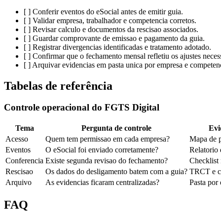
[ ] Conferir eventos do eSocial antes de emitir guia.
[ ] Validar empresa, trabalhador e competencia corretos.
[ ] Revisar calculo e documentos da rescisao associados.
[ ] Guardar comprovante de emissao e pagamento da guia.
[ ] Registrar divergencias identificadas e tratamento adotado.
[ ] Confirmar que o fechamento mensal refletiu os ajustes neces
[ ] Arquivar evidencias em pasta unica por empresa e competen
Tabelas de referência
Controle operacional do FGTS Digital
Tema
Pergunta de controle
Evi
Acesso
Quem tem permissao em cada empresa?
Mapa de p
Eventos
O eSocial foi enviado corretamente?
Relatorio
Conferencia
Existe segunda revisao do fechamento?
Checklist
Rescisao
Os dados do desligamento batem com a guia?
TRCT e c
Arquivo
As evidencias ficaram centralizadas?
Pasta por
FAQ