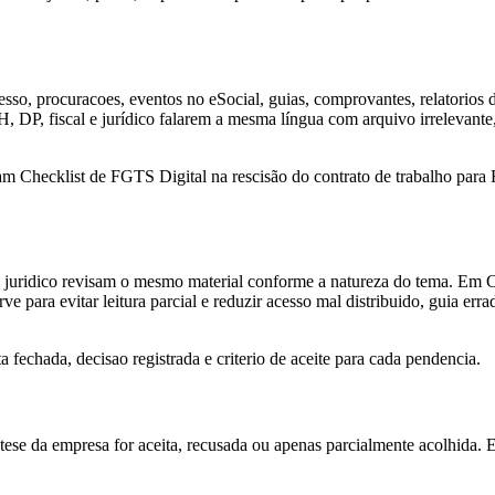
sso, procuracoes, eventos no eSocial, guias, comprovantes, relatorios de
RH, DP, fiscal e jurídico falarem a mesma língua com arquivo irreleva
m Checklist de FGTS Digital na rescisão do contrato de trabalho para R
u juridico revisam o mesmo material conforme a natureza do tema. Em Ch
ve para evitar leitura parcial e reduzir acesso mal distribuido, guia er
fechada, decisao registrada e criterio de aceite para cada pendencia.
a tese da empresa for aceita, recusada ou apenas parcialmente acolhida. 