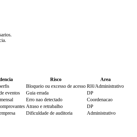
sarios.
cia.
dencia
Risco
Area
erfis
Bloqueio ou excesso de acesso
RH/Administrativo
 de eventos
Guia errada
DP
 mensal
Erro nao detectado
Coordenacao
omprovantes
Atraso e retrabalho
DP
 empresa
Dificuldade de auditoria
Administrativo