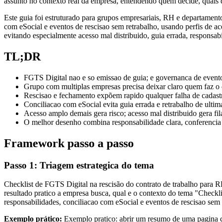
assunto no contexto real da empresa, entendendo quem decide, quais d
Este guia foi estruturado para grupos empresariais, RH e departament
com eSocial e eventos de rescisao sem retrabalho, usando perfis de ac
evitando especialmente acesso mal distribuido, guia errada, responsab
TL;DR
FGTS Digital nao e so emissao de guia; e governanca de evento
Grupo com multiplas empresas precisa deixar claro quem faz o
Rescisao e fechamento expõem rapido qualquer falha de cadast
Conciliacao com eSocial evita guia errada e retrabalho de ultim
Acesso amplo demais gera risco; acesso mal distribuido gera fila
O melhor desenho combina responsabilidade clara, conferencia e
Framework passo a passo
Passo 1: Triagem estrategica do tema
Checklist de FGTS Digital na rescisão do contrato de trabalho para RH
resultado pratico a empresa busca, qual e o contexto do tema "Checkli
responsabilidades, conciliacao com eSocial e eventos de rescisao sem 
Exemplo prático:
Exemplo pratico: abrir um resumo de uma pagina co