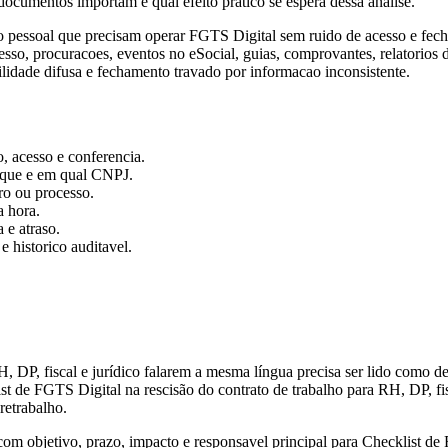
ocumentos importam e qual efeito pratico se espera dessa analise.
o pessoal que precisam operar FGTS Digital sem ruido de acesso e fech
esso, procuracoes, eventos no eSocial, guias, comprovantes, relatorios 
ilidade difusa e fechamento travado por informacao inconsistente.
, acesso e conferencia.
 que e em qual CNPJ.
ro ou processo.
a hora.
 e atraso.
 historico auditavel.
, DP, fiscal e jurídico falarem a mesma língua precisa ser lido como d
st de FGTS Digital na rescisão do contrato de trabalho para RH, DP, fi
retrabalho.
m objetivo, prazo, impacto e responsavel principal para Checklist de F