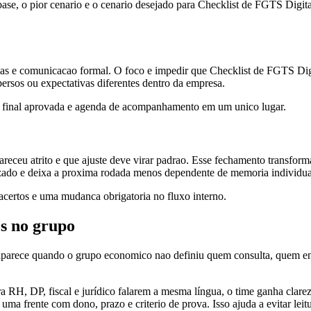
se, o pior cenario e o cenario desejado para Checklist de FGTS Digital 
s e comunicacao formal. O foco e impedir que Checklist de FGTS Digita
ersos ou expectativas diferentes dentro da empresa.
o final aprovada e agenda de acompanhamento em um unico lugar.
receu atrito e que ajuste deve virar padrao. Esse fechamento transform
izado e deixa a proxima rodada menos dependente de memoria individua
s acertos e uma mudanca obrigatoria no fluxo interno.
es no grupo
 aparece quando o grupo economico nao definiu quem consulta, quem e
a RH, DP, fiscal e jurídico falarem a mesma língua, o time ganha clare
ma frente com dono, prazo e criterio de prova. Isso ajuda a evitar leitu