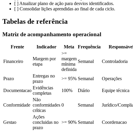
[ ] Atualizar plano de ação para desvios identificados.
[ ] Consolidar lições aprendidas ao final de cada ciclo.
Tabelas de referência
Matriz de acompanhamento operacional
Frente
Indicador
Meta
Frequência
Responsáve
>=
Margem por
margem
Financeiro
Semanal
Controladoria
etapa
mínima
definida
Entregas no
Prazo
>= 95%
Semanal
Operações
prazo
Evidências
Documentacao
100%
Diário
Equipe técnica
completas
Não
Conformidade
conformidades
0
Semanal
Jurídico/Compli
críticas
Ações
Gestao
concluidas no
>= 90%
Semanal
Coordenacao
prazo