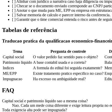
[ ] Alinhar com juridico a narrativa caso haja diligencia ou imp
[ ] Checar se o documento enviado corresponde ao CNPJ partic
[ ] Anotar o que muda para ME, EPP ou empresa em estruturac
[ ] Salvar memoria de calculo e parecer interno da conferencia.
[ ] Garantir que o time comercial entenda o risco antes de seguir
Tabelas de referência
Traducao pratica da qualificacao economico-financei
Tema
Pergunta de controle
D
Capital social
O valor pedido faz sentido para o objeto?
Cont
Patrimonio liquido
A base contabil usada e a correta?
Bala
Indices
A formula do edital foi seguida exatamente?
Memo
ME/EPP
Existe tratamento pratico especifico no caso?
Enqu
Impugnacao
Ha excesso ou ambiguidade real?
Edit
FAQ
Capital social e patrimonio liquido sao a mesma coisa?
Nao. Cada um mede coisa diferente e exige leitura propria no e
Toda exigencia alta pode ser impugnada?