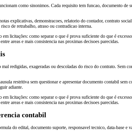
o funcionam como sinonimos. Cada requisito tem funcao, documento de su
, notas explicativas, demonstracoes, relatorio do contador, contrato soc
isco de retrabalho, atraso ou contradicao interna.
ão em licitações: como separar o que é prova suficiente do que é excess
 entre areas e mais consistencia nas proximas decisoes parecidas.
is
o mal redigidas, exageradas ou descoladas do risco do contrato. Sem c
clausula restritiva sem questionar e apresentar documento contabil sem co
uir adiante.
ão em licitações: como separar o que é prova suficiente do que é excess
 entre areas e mais consistencia nas proximas decisoes parecidas.
rencia contabil
rmula do edital, documento suporte, responsavel tecnico, data-base e va