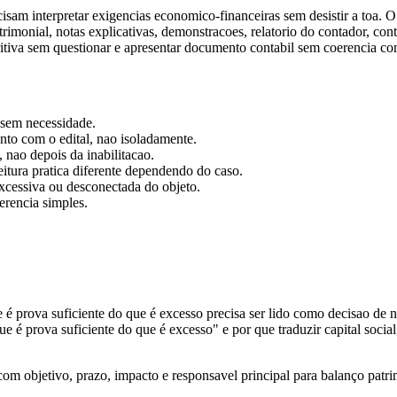
isam interpretar exigencias economico-financeiras sem desistir a toa. O f
trimonial, notas explicativas, demonstracoes, relatorio do contador, c
stritiva sem questionar e apresentar documento contabil sem coerencia co
 sem necessidade.
junto com o edital, nao isoladamente.
 nao depois da inabilitacao.
tura pratica diferente dependendo do caso.
xcessiva ou desconectada do objeto.
erencia simples.
e é prova suficiente do que é excesso precisa ser lido como decisao de 
e é prova suficiente do que é excesso" e por que traduzir capital socia
 objetivo, prazo, impacto e responsavel principal para balanço patrimo