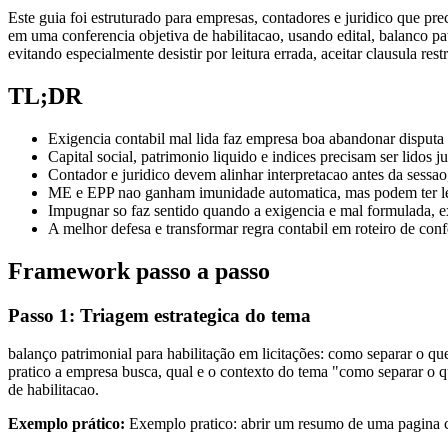
Este guia foi estruturado para empresas, contadores e juridico que prec
em uma conferencia objetiva de habilitacao, usando edital, balanco pa
evitando especialmente desistir por leitura errada, aceitar clausula re
TL;DR
Exigencia contabil mal lida faz empresa boa abandonar disputa
Capital social, patrimonio liquido e indices precisam ser lidos 
Contador e juridico devem alinhar interpretacao antes da sessao,
ME e EPP nao ganham imunidade automatica, mas podem ter lei
Impugnar so faz sentido quando a exigencia e mal formulada, e
A melhor defesa e transformar regra contabil em roteiro de conf
Framework passo a passo
Passo 1: Triagem estrategica do tema
balanço patrimonial para habilitação em licitações: como separar o qu
pratico a empresa busca, qual e o contexto do tema "como separar o qu
de habilitacao.
Exemplo prático:
Exemplo pratico: abrir um resumo de uma pagina com