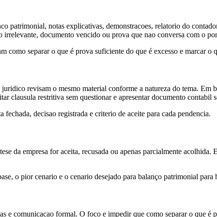
nco patrimonial, notas explicativas, demonstracoes, relatorio do contado
ivo irrelevante, documento vencido ou prova que nao conversa com o po
m como separar o que é prova suficiente do que é excesso e marcar o qu
 juridico revisam o mesmo material conforme a natureza do tema. Em ba
 aceitar clausula restritiva sem questionar e apresentar documento contabil
fechada, decisao registrada e criterio de aceite para cada pendencia.
a tese da empresa for aceita, recusada ou apenas parcialmente acolhida. 
e, o pior cenario e o cenario desejado para balanço patrimonial para h
as e comunicacao formal. O foco e impedir que como separar o que é pr