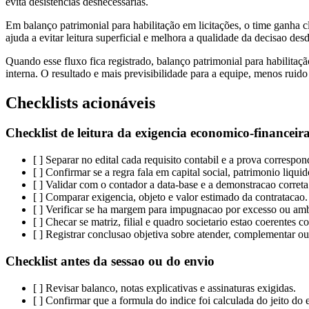
evita desistencias desnecessarias.
Em balanço patrimonial para habilitação em licitações, o time ganha 
ajuda a evitar leitura superficial e melhora a qualidade da decisao desd
Quando esse fluxo fica registrado, balanço patrimonial para habilitaç
interna. O resultado e mais previsibilidade para a equipe, menos ruido
Checklists acionáveis
Checklist de leitura da exigencia economico-financeir
[ ] Separar no edital cada requisito contabil e a prova correspon
[ ] Confirmar se a regra fala em capital social, patrimonio liquid
[ ] Validar com o contador a data-base e a demonstracao correta
[ ] Comparar exigencia, objeto e valor estimado da contratacao.
[ ] Verificar se ha margem para impugnacao por excesso ou am
[ ] Checar se matriz, filial e quadro societario estao coerentes
[ ] Registrar conclusao objetiva sobre atender, complementar o
Checklist antes da sessao ou do envio
[ ] Revisar balanco, notas explicativas e assinaturas exigidas.
[ ] Confirmar que a formula do indice foi calculada do jeito do e