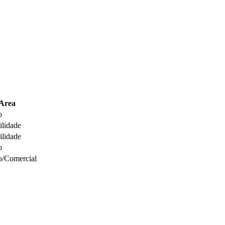
Area
o
ilidade
ilidade
o
co/Comercial