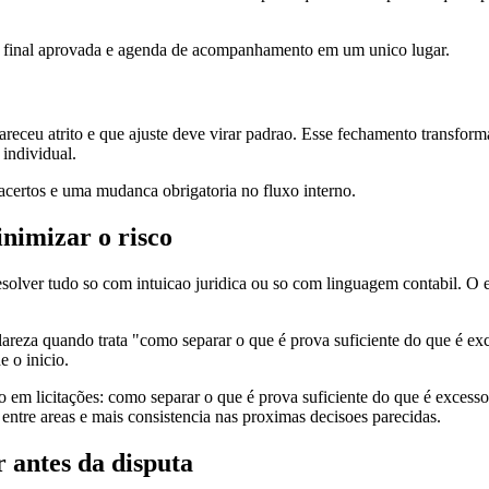
o final aprovada e agenda de acompanhamento em um unico lugar.
eceu atrito e que ajuste deve virar padrao. Esse fechamento transforma
individual.
s acertos e uma mudanca obrigatoria no fluxo interno.
nimizar o risco
olver tudo so com intuicao juridica ou so com linguagem contabil. O ed
clareza quando trata "como separar o que é prova suficiente do que é ex
e o inicio.
ão em licitações: como separar o que é prova suficiente do que é excess
 entre areas e mais consistencia nas proximas decisoes parecidas.
 antes da disputa