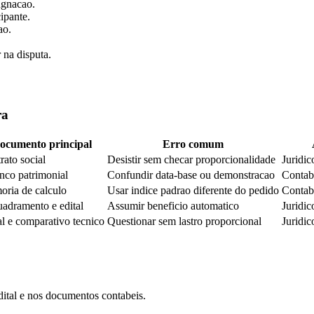
ugnacao.
ipante.
ao.
 na disputa.
ra
ocumento principal
Erro comum
rato social
Desistir sem checar proporcionalidade
Juridic
nco patrimonial
Confundir data-base ou demonstracao
Contab
ria de calculo
Usar indice padrao diferente do pedido
Contab
adramento e edital
Assumir beneficio automatico
Juridic
al e comparativo tecnico
Questionar sem lastro proporcional
Juridi
dital e nos documentos contabeis.