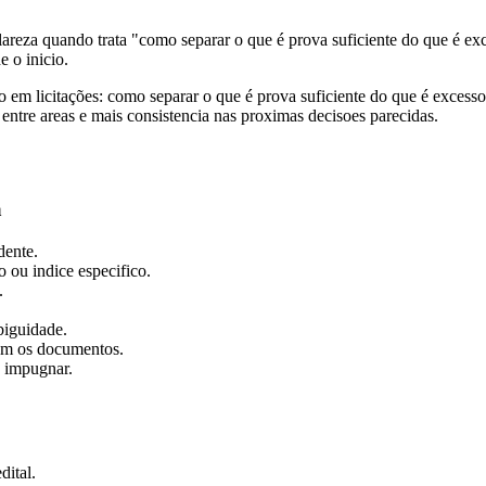
clareza quando trata "como separar o que é prova suficiente do que é ex
e o inicio.
ão em licitações: como separar o que é prova suficiente do que é excess
 entre areas e mais consistencia nas proximas decisoes parecidas.
a
dente.
o ou indice especifico.
.
biguidade.
 com os documentos.
u impugnar.
dital.