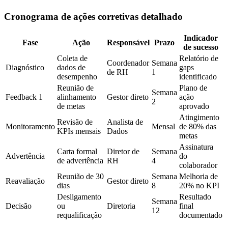
Cronograma de ações corretivas detalhado
Indicador
Fase
Ação
Responsável
Prazo
de sucesso
Coleta de
Relatório de
Coordenador
Semana
Diagnóstico
dados de
gaps
de RH
1
desempenho
identificado
Reunião de
Plano de
Semana
Feedback 1
alinhamento
Gestor direto
ação
2
de metas
aprovado
Atingimento
Revisão de
Analista de
Monitoramento
Mensal
de 80% das
KPIs mensais
Dados
metas
Assinatura
Carta formal
Diretor de
Semana
Advertência
do
de advertência
RH
4
colaborador
Reunião de 30
Semana
Melhoria de
Reavaliação
Gestor direto
dias
8
20% no KPI
Desligamento
Resultado
Semana
Decisão
ou
Diretoria
final
12
requalificação
documentado