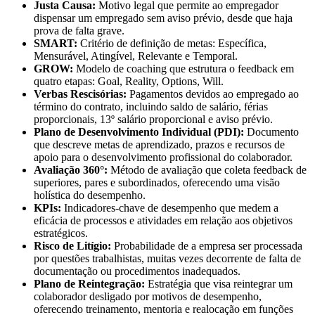
Justa Causa:
Motivo legal que permite ao empregador
dispensar um empregado sem aviso prévio, desde que haja
prova de falta grave.
SMART:
Critério de definição de metas: Específica,
Mensurável, Atingível, Relevante e Temporal.
GROW:
Modelo de coaching que estrutura o feedback em
quatro etapas: Goal, Reality, Options, Will.
Verbas Rescisórias:
Pagamentos devidos ao empregado ao
término do contrato, incluindo saldo de salário, férias
proporcionais, 13º salário proporcional e aviso prévio.
Plano de Desenvolvimento Individual (PDI):
Documento
que descreve metas de aprendizado, prazos e recursos de
apoio para o desenvolvimento profissional do colaborador.
Avaliação 360°:
Método de avaliação que coleta feedback de
superiores, pares e subordinados, oferecendo uma visão
holística do desempenho.
KPIs:
Indicadores-chave de desempenho que medem a
eficácia de processos e atividades em relação aos objetivos
estratégicos.
Risco de Litígio:
Probabilidade de a empresa ser processada
por questões trabalhistas, muitas vezes decorrente de falta de
documentação ou procedimentos inadequados.
Plano de Reintegração:
Estratégia que visa reintegrar um
colaborador desligado por motivos de desempenho,
oferecendo treinamento, mentoria e realocação em funções