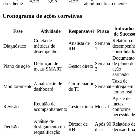
4,5/5
3,8/5
-15%
do Cliente
atendimento ao cliente
Cronograma de ações corretivas
Indicador
Fase
Atividade
Responsável
Prazo
de Sucess
Coleta de
Relatório d
Analista de
Semana
Diagnóstico
métricas de
desempenh
RH
1
desempenho
consolidad
Documento
Definição de
Semana
de plano de
Plano de ação
Gestor direto
metas SMART
2
ação
assinado
Taxa de
Atualização de
Coordenador
Monitoramento
Semanal
entrega em
dashboard
de TI
tempo real
Ajuste de
Reunião de
metas
Revisão
Gestor direto
Mensal
acompanhamento
conforme
necessidade
Análise de
Diretor de
Após 90
Relatório d
Decisão
desligamento ou
RH
dias
decisão fina
requalificação