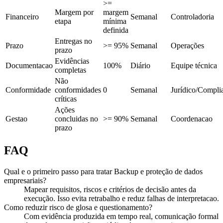
>=
Margem por
margem
Financeiro
Semanal
Controladoria
etapa
mínima
definida
Entregas no
Prazo
>= 95%
Semanal
Operações
prazo
Evidências
Documentacao
100%
Diário
Equipe técnica
completas
Não
Conformidade
conformidades
0
Semanal
Jurídico/Compli
críticas
Ações
Gestao
concluidas no
>= 90%
Semanal
Coordenacao
prazo
FAQ
Qual e o primeiro passo para tratar Backup e proteção de dados
empresariais?
Mapear requisitos, riscos e critérios de decisão antes da
execução. Isso evita retrabalho e reduz falhas de interpretacao.
Como reduzir risco de glosa e questionamento?
Com evidência produzida em tempo real, comunicação formal