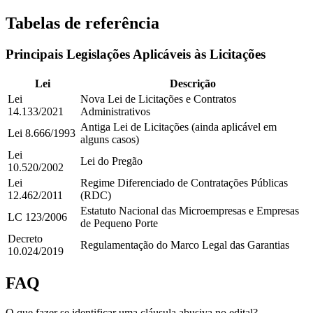
Tabelas de referência
Principais Legislações Aplicáveis às Licitações
Lei
Descrição
Lei
Nova Lei de Licitações e Contratos
14.133/2021
Administrativos
Antiga Lei de Licitações (ainda aplicável em
Lei 8.666/1993
alguns casos)
Lei
Lei do Pregão
10.520/2002
Lei
Regime Diferenciado de Contratações Públicas
12.462/2011
(RDC)
Estatuto Nacional das Microempresas e Empresas
LC 123/2006
de Pequeno Porte
Decreto
Regulamentação do Marco Legal das Garantias
10.024/2019
FAQ
O que fazer se identificar uma cláusula abusiva no edital?