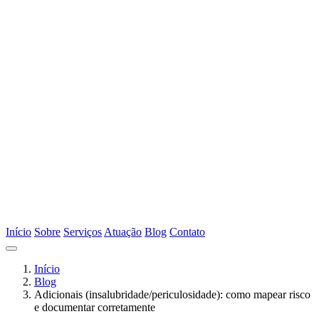
Início
Sobre
Serviços
Atuação
Blog
Contato
Início
Blog
Adicionais (insalubridade/periculosidade): como mapear risco
e documentar corretamente