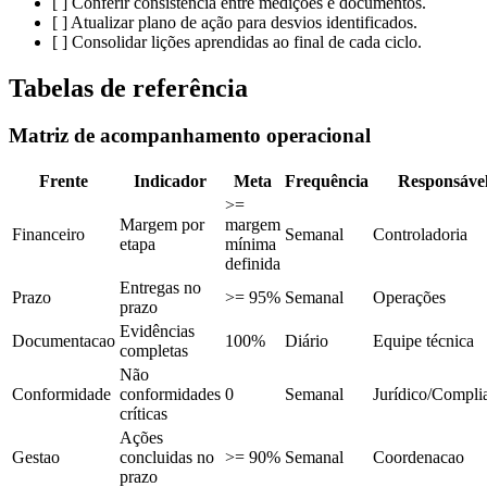
[ ] Conferir consistencia entre medições e documentos.
[ ] Atualizar plano de ação para desvios identificados.
[ ] Consolidar lições aprendidas ao final de cada ciclo.
Tabelas de referência
Matriz de acompanhamento operacional
Frente
Indicador
Meta
Frequência
Responsáve
>=
Margem por
margem
Financeiro
Semanal
Controladoria
etapa
mínima
definida
Entregas no
Prazo
>= 95%
Semanal
Operações
prazo
Evidências
Documentacao
100%
Diário
Equipe técnica
completas
Não
Conformidade
conformidades
0
Semanal
Jurídico/Compli
críticas
Ações
Gestao
concluidas no
>= 90%
Semanal
Coordenacao
prazo